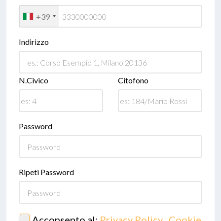
+39
Indirizzo
N.Civico
Citofono
Password
Ripeti Password
Acconsento al:
Privacy Policy
,
Cookie