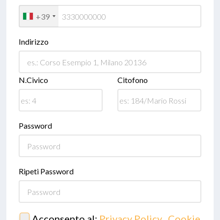
+39
Indirizzo
N.Civico
Citofono
Password
Ripeti Password
Acconsento al:
Privacy Policy
,
Cookie