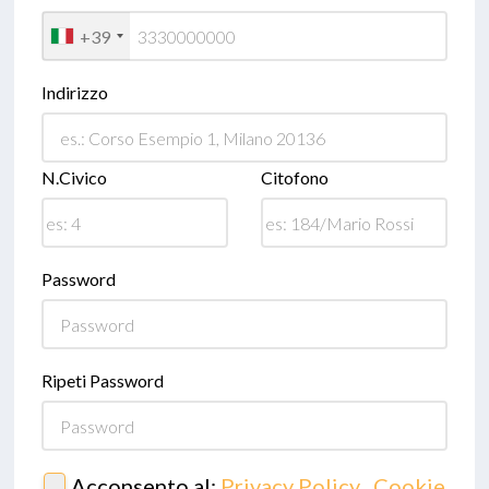
+39
Indirizzo
N.Civico
Citofono
Password
Ripeti Password
Acconsento al:
Privacy Policy
,
Cookie