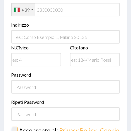
+39
Indirizzo
N.Civico
Citofono
Password
Ripeti Password
Acconsento al:
Privacy Policy
,
Cookie