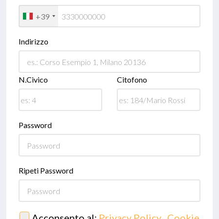
+39
Indirizzo
N.Civico
Citofono
Password
Ripeti Password
Acconsento al:
Privacy Policy
,
Cookie