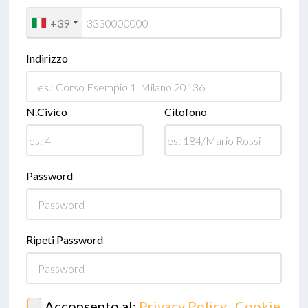
+39
Indirizzo
N.Civico
Citofono
Password
Ripeti Password
Acconsento al:
Privacy Policy
,
Cookie