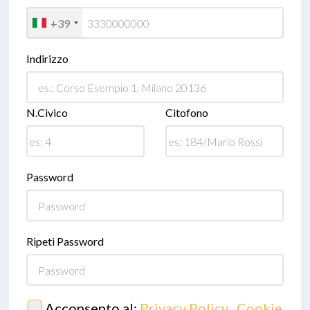
+39
Indirizzo
N.Civico
Citofono
Password
Ripeti Password
Acconsento al:
Privacy Policy
,
Cookie