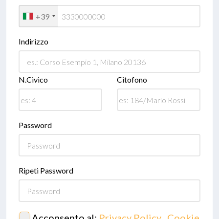
+39
Indirizzo
N.Civico
Citofono
Password
Ripeti Password
Acconsento al:
Privacy Policy
,
Cookie