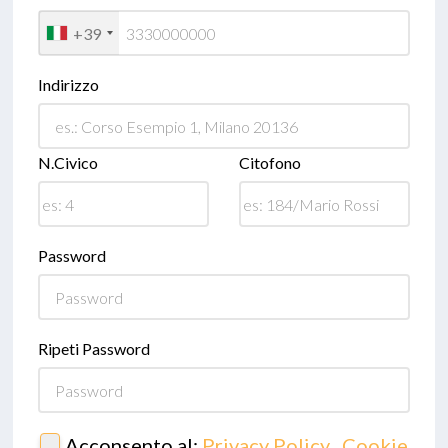
+39
Indirizzo
N.Civico
Citofono
Password
Ripeti Password
Acconsento al:
Privacy Policy
,
Cookie