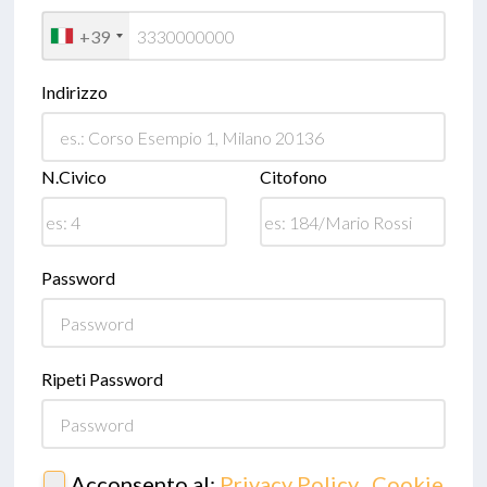
+39
Indirizzo
N.Civico
Citofono
Password
Ripeti Password
Acconsento al:
Privacy Policy
,
Cookie