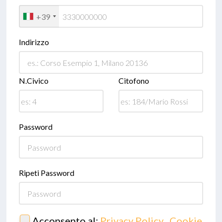
+39
Indirizzo
N.Civico
Citofono
Password
Ripeti Password
Acconsento al:
Privacy Policy
,
Cookie