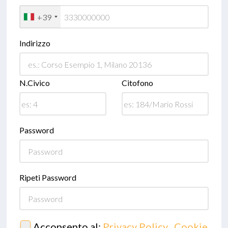
+39
Indirizzo
N.Civico
Citofono
Password
Ripeti Password
Acconsento al:
Privacy Policy
,
Cookie