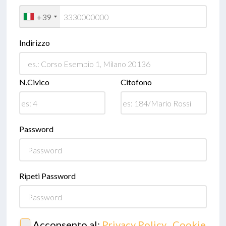
+39
Indirizzo
N.Civico
Citofono
Password
Ripeti Password
Acconsento al:
Privacy Policy
,
Cookie