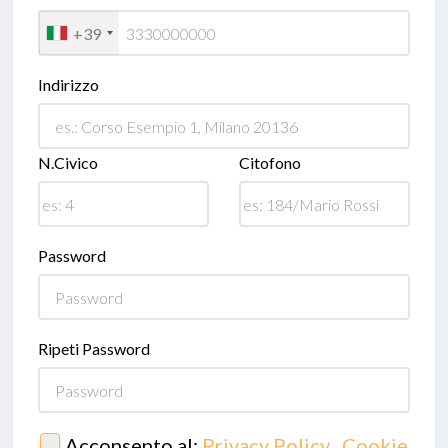
+39
Indirizzo
N.Civico
Citofono
Password
Ripeti Password
Acconsento al:
Privacy Policy
,
Cookie