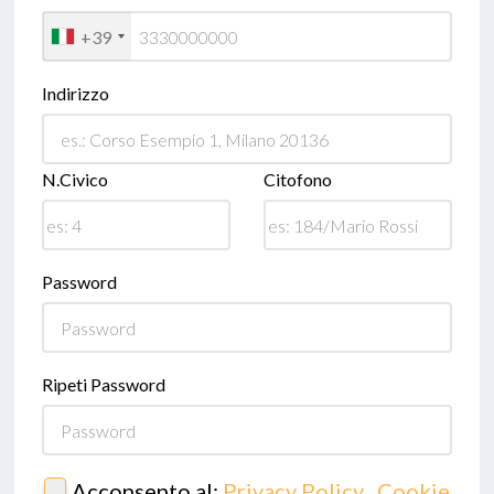
+39
Indirizzo
N.Civico
Citofono
Password
Ripeti Password
Acconsento al:
Privacy Policy
,
Cookie