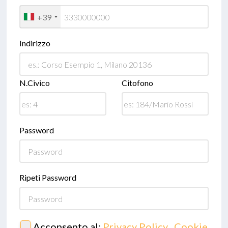
+39
Indirizzo
N.Civico
Citofono
Password
Ripeti Password
Acconsento al:
Privacy Policy
,
Cookie