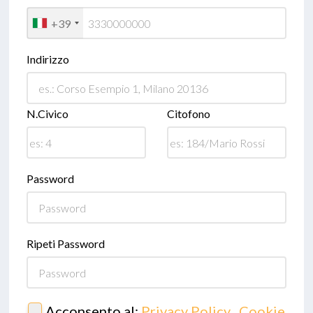
+39
Indirizzo
N.Civico
Citofono
Password
Ripeti Password
Acconsento al:
Privacy Policy
,
Cookie