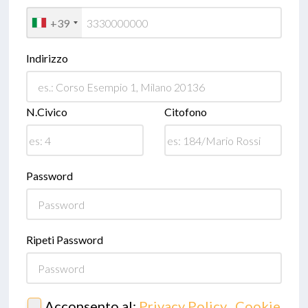
+39
Indirizzo
N.Civico
Citofono
Password
Ripeti Password
Acconsento al:
Privacy Policy
,
Cookie