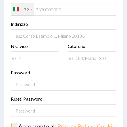
+39
Indirizzo
N.Civico
Citofono
Password
Ripeti Password
Acconsento al:
Privacy Policy
,
Cookie