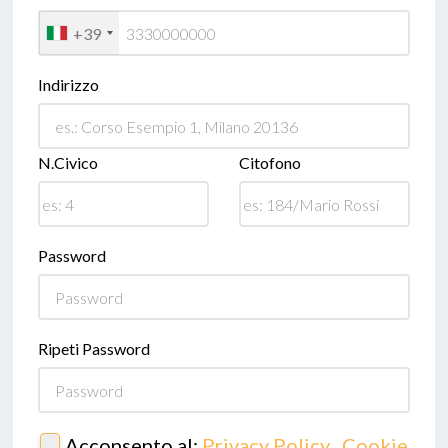
+39
Indirizzo
N.Civico
Citofono
Password
Ripeti Password
Acconsento al:
Privacy Policy
,
Cookie