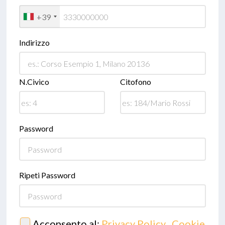
+39
Indirizzo
N.Civico
Citofono
Password
Ripeti Password
Acconsento al:
Privacy Policy
,
Cookie