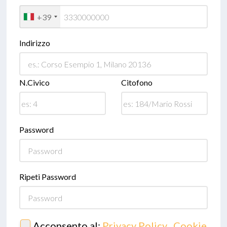
+39
Indirizzo
N.Civico
Citofono
Password
Ripeti Password
Acconsento al:
Privacy Policy
,
Cookie