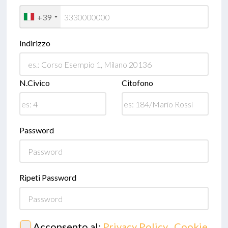
+39
Indirizzo
N.Civico
Citofono
Password
Ripeti Password
Acconsento al:
Privacy Policy
,
Cookie