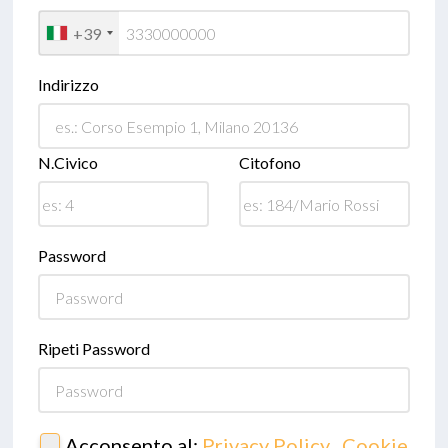
+39
Indirizzo
N.Civico
Citofono
Password
Ripeti Password
Acconsento al:
Privacy Policy
,
Cookie