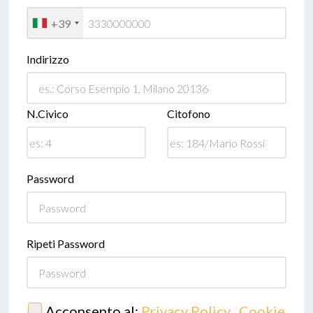
+39
Indirizzo
N.Civico
Citofono
Password
Ripeti Password
Acconsento al:
Privacy Policy
,
Cookie