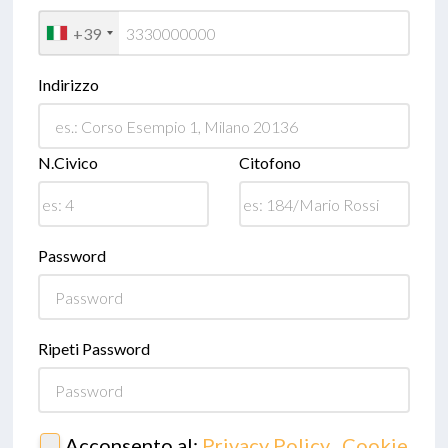
+39
Indirizzo
N.Civico
Citofono
Password
Ripeti Password
Acconsento al:
Privacy Policy
,
Cookie