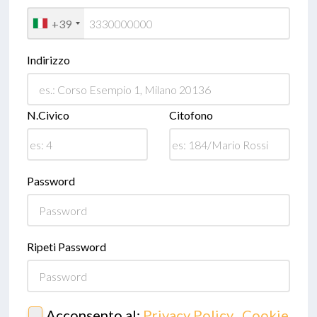
+39
Indirizzo
N.Civico
Citofono
Password
Ripeti Password
Acconsento al:
Privacy Policy
,
Cookie