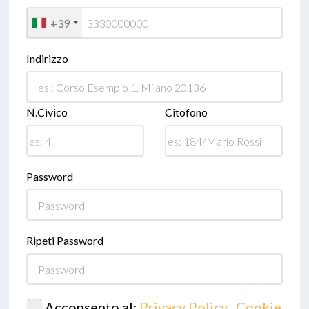
+39
Indirizzo
N.Civico
Citofono
Password
Ripeti Password
Acconsento al:
Privacy Policy
,
Cookie