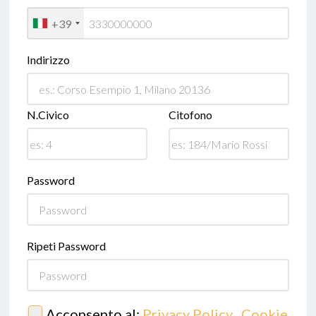
+39
Indirizzo
N.Civico
Citofono
Password
Ripeti Password
Acconsento al:
Privacy Policy
,
Cookie