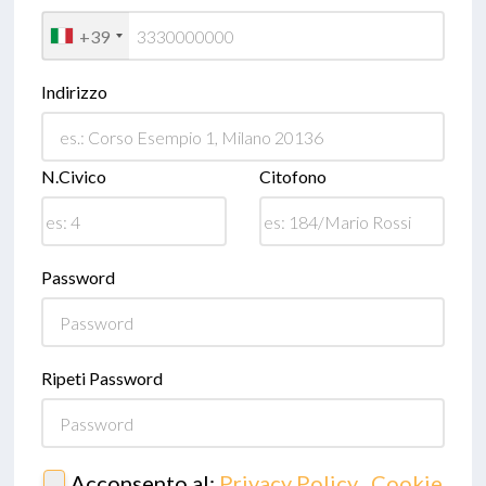
+39
Indirizzo
N.Civico
Citofono
Password
Ripeti Password
Acconsento al:
Privacy Policy
,
Cookie