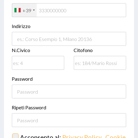
+39
Indirizzo
N.Civico
Citofono
Password
Ripeti Password
Acconsento al:
Privacy Policy
,
Cookie