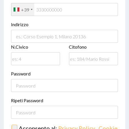
+39
Indirizzo
N.Civico
Citofono
Password
Ripeti Password
Acconsento al:
Privacy Policy
,
Cookie