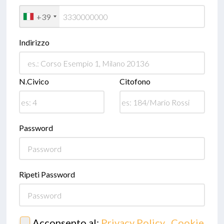
+39
Indirizzo
N.Civico
Citofono
Password
Ripeti Password
Acconsento al:
Privacy Policy
,
Cookie