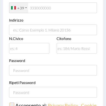
+39
Indirizzo
N.Civico
Citofono
Password
Ripeti Password
Acconsento al:
Privacy Policy
,
Cookie