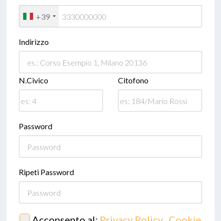
+39
Indirizzo
N.Civico
Citofono
Password
Ripeti Password
Acconsento al:
Privacy Policy
,
Cookie