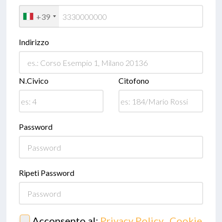
+39
Indirizzo
N.Civico
Citofono
Password
Ripeti Password
Acconsento al:
Privacy Policy
,
Cookie