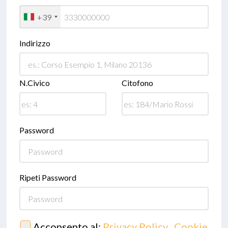
+39
Indirizzo
N.Civico
Citofono
Password
Ripeti Password
Acconsento al:
Privacy Policy
,
Cookie