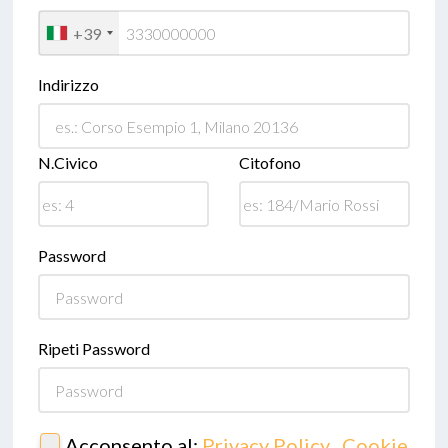
+39
Indirizzo
N.Civico
Citofono
Password
Ripeti Password
Acconsento al:
Privacy Policy
,
Cookie