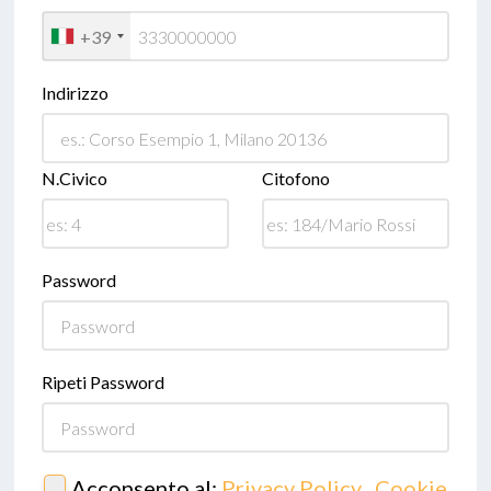
+39
Indirizzo
N.Civico
Citofono
Password
Ripeti Password
Acconsento al:
Privacy Policy
,
Cookie