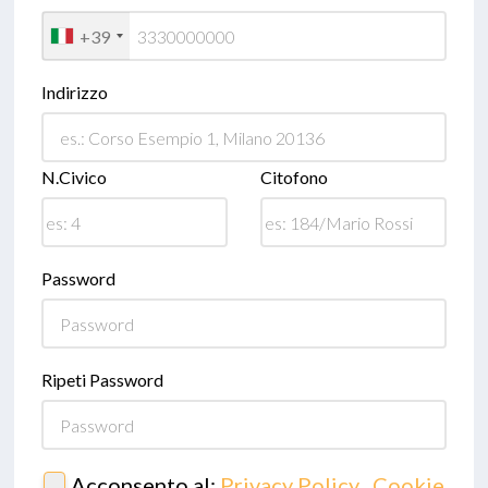
+39
Indirizzo
N.Civico
Citofono
Password
Ripeti Password
Acconsento al:
Privacy Policy
,
Cookie