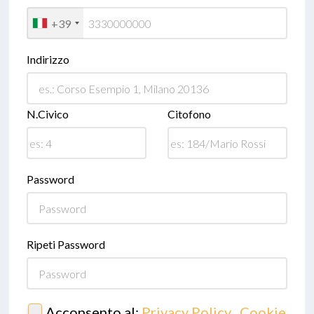
+39
Indirizzo
N.Civico
Citofono
Password
Ripeti Password
Acconsento al:
Privacy Policy
,
Cookie